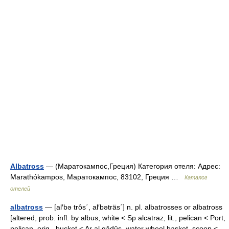
Albatross
— (Маратокампос,Греция) Категория отеля: Адрес:
Marathókampos, Маратокампос, 83102, Греция …
Каталог
отелей
albatross
— [al′bə trôs΄, al′bəträs΄] n. pl. albatrosses or albatross
[altered, prob. infl. by albus, white < Sp alcatraz, lit., pelican < Port,
pelican, orig., bucket < Ar al qādūs, water wheel basket, scoop <