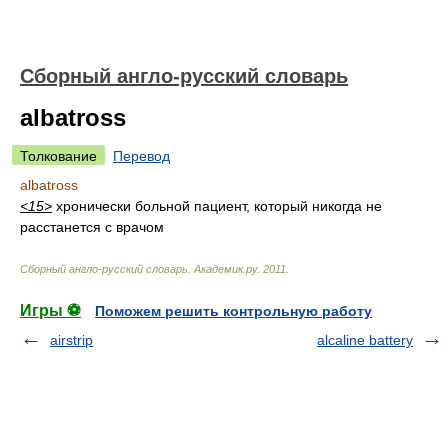
Сборный англо-русский словарь
albatross
Толкование
Перевод
albatross
<15>
хронически больной пациент, который никогда не
расстанется с врачом
Сборный англо-русский словарь
.
Академик.ру
.
2011
.
Игры ⚽
Поможем решить контрольную работу
airstrip
alcaline battery