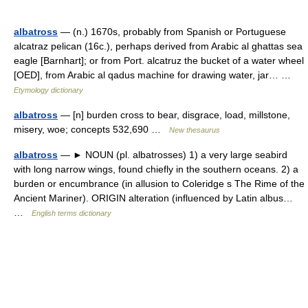
albatross
— (n.) 1670s, probably from Spanish or Portuguese
alcatraz pelican (16c.), perhaps derived from Arabic al ghattas sea
eagle [Barnhart]; or from Port. alcatruz the bucket of a water wheel
[OED], from Arabic al qadus machine for drawing water, jar… …
Etymology dictionary
albatross
— [n] burden cross to bear, disgrace, load, millstone,
misery, woe; concepts 532,690 …
New thesaurus
albatross
— ► NOUN (pl. albatrosses) 1) a very large seabird
with long narrow wings, found chiefly in the southern oceans. 2) a
burden or encumbrance (in allusion to Coleridge s The Rime of the
Ancient Mariner). ORIGIN alteration (influenced by Latin albus…
…
English terms dictionary