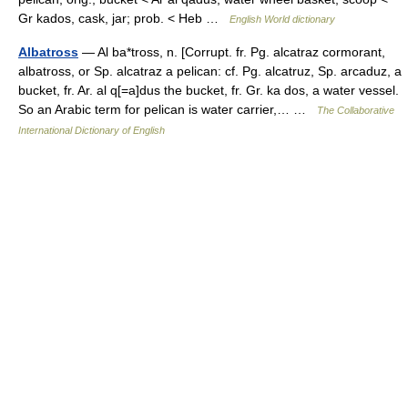
Gr kados, cask, jar; prob. < Heb …
English World dictionary
Albatross
— Al ba*tross, n. [Corrupt. fr. Pg. alcatraz cormorant,
albatross, or Sp. alcatraz a pelican: cf. Pg. alcatruz, Sp. arcaduz, a
bucket, fr. Ar. al q[=a]dus the bucket, fr. Gr. ka dos, a water vessel.
So an Arabic term for pelican is water carrier,… …
The Collaborative
International Dictionary of English